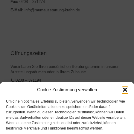
Fax:
0208 – 371274
E-Mail:
info@raumausstattung-krahn.de
Öffnungszeiten
Vereinbaren Sie Ihren persönlichen Beratungstermin in unseren
Ausstellungsräumen oder in Ihrem Zuhause.
0208 – 371194
info@raumausstattung-krahn.de
Cookie-Zustimmung verwalten
Um dir ein optimales Erlebnis zu bieten, verwenden wir Technologien wie
Cookies, um Geräteinformationen zu speichern und/oder darauf
zuzugreifen. Wenn du diesen Technologien zustimmst, können wir Daten
wie das Surfverhalten oder eindeutige IDs auf dieser Website verarbeiten.
Weitere Links
Wenn du deine Zustimmung nicht erteilst oder zurückziehst, können
bestimmte Merkmale und Funktionen beeinträchtigt werden.