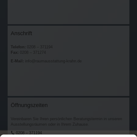
Anschrift
Telefon:
0208 – 371194
Fax:
0208 – 371274
E-Mail:
info@raumausstattung-krahn.de
Öffnungszeiten
Vereinbaren Sie Ihren persönlichen Beratungstermin in unseren
Ausstellungsräumen oder in Ihrem Zuhause.
0208 – 371194