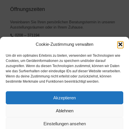
Öffnungszeiten
Vereinbaren Sie Ihren persönlichen Beratungstermin in unseren
Ausstellungsräumen oder in Ihrem Zuhause.
0208 – 371194
info@raumausstattung-krahn.de
Cookie-Zustimmung verwalten
Um dir ein optimales Erlebnis zu bieten, verwenden wir Technologien wie
Cookies, um Geräteinformationen zu speichern und/oder darauf
zuzugreifen. Wenn du diesen Technologien zustimmst, können wir Daten
wie das Surfverhalten oder eindeutige IDs auf dieser Website verarbeiten.
Weitere Links
Wenn du deine Zustimmung nicht erteilst oder zurückziehst, können
bestimmte Merkmale und Funktionen beeinträchtigt werden.
Impressum
Akzeptieren
Datenschutz
Ablehnen
Einstellungen ansehen