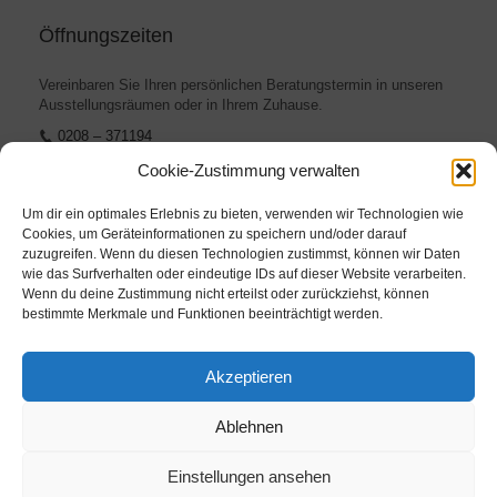
Öffnungszeiten
Vereinbaren Sie Ihren persönlichen Beratungstermin in unseren
Ausstellungsräumen oder in Ihrem Zuhause.
0208 – 371194
info@raumausstattung-krahn.de
Cookie-Zustimmung verwalten
Um dir ein optimales Erlebnis zu bieten, verwenden wir Technologien wie
Cookies, um Geräteinformationen zu speichern und/oder darauf
zuzugreifen. Wenn du diesen Technologien zustimmst, können wir Daten
wie das Surfverhalten oder eindeutige IDs auf dieser Website verarbeiten.
Weitere Links
Wenn du deine Zustimmung nicht erteilst oder zurückziehst, können
bestimmte Merkmale und Funktionen beeinträchtigt werden.
Impressum
Akzeptieren
Datenschutz
Ablehnen
Einstellungen ansehen