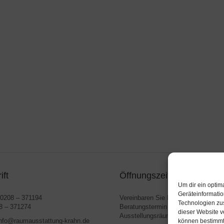
ift
Öffnungszeiten
Um dir ein optim
Geräteinformatio
0208 – 371194
Vereinbaren Sie Ihren persönlichen
Technologien zus
 – 371274
Beratungstermin in unseren
dieser Website v
Ausstellungsräumen oder in Ihrem 
nfo@raumausstattung-krahn.de
können bestimmt