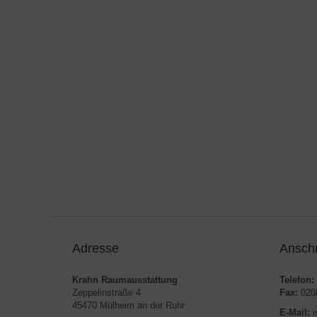
Adresse
Anschr
Krahn Raumausstattung
Telefon:
Zeppelinstraße 4
Fax:
0208
45470 Mülheim an der Ruhr
E-Mail:
i