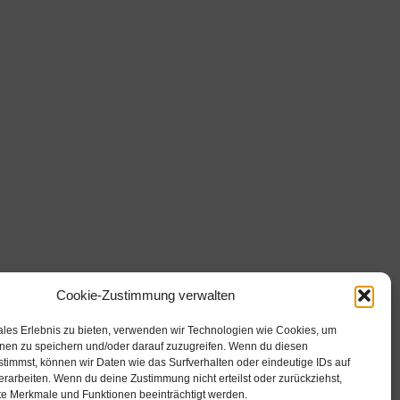
Cookie-Zustimmung verwalten
Weitere Links
ales Erlebnis zu bieten, verwenden wir Technologien wie Cookies, um
nen zu speichern und/oder darauf zuzugreifen. Wenn du diesen
Impressum
timmst, können wir Daten wie das Surfverhalten oder eindeutige IDs auf
Datenschutz
erarbeiten. Wenn du deine Zustimmung nicht erteilst oder zurückziehst,
Zuhause.
e Merkmale und Funktionen beeinträchtigt werden.