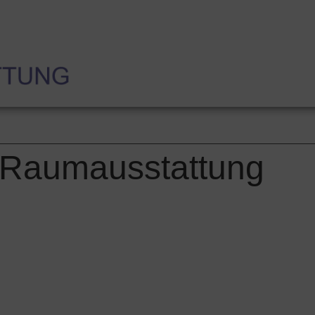
e
Produkte
Leistungen
Showroom
Tel: +49 (0)208 – 3
-Raumausstattung