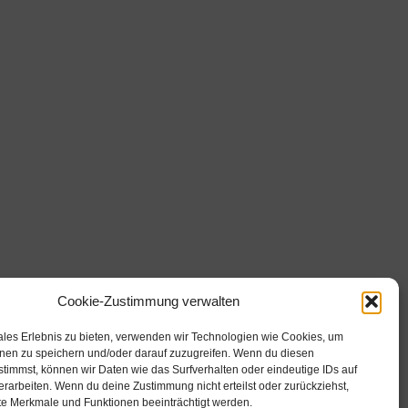
Cookie-Zustimmung verwalten
Weitere Links
ales Erlebnis zu bieten, verwenden wir Technologien wie Cookies, um
nen zu speichern und/oder darauf zuzugreifen. Wenn du diesen
Impressum
timmst, können wir Daten wie das Surfverhalten oder eindeutige IDs auf
Datenschutz
erarbeiten. Wenn du deine Zustimmung nicht erteilst oder zurückziehst,
Zuhause.
e Merkmale und Funktionen beeinträchtigt werden.