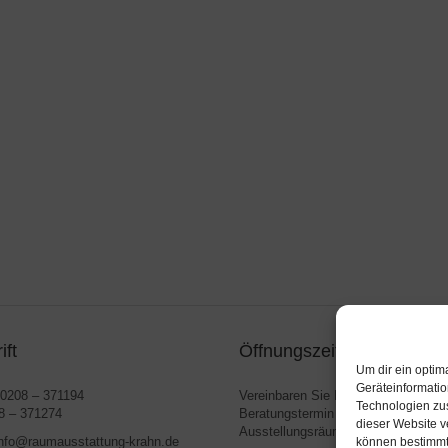
ift
Öffnungszeiten
Um dir ein optim
Geräteinformatio
0208 – 371194
Vereinbaren Sie Ihren persönlichen
Technologien zus
 – 371274
Beratungstermin in unseren
dieser Website v
Ausstellungsräumen oder in Ihrem 
nfo@raumausstattung-krahn.de
können bestimmt